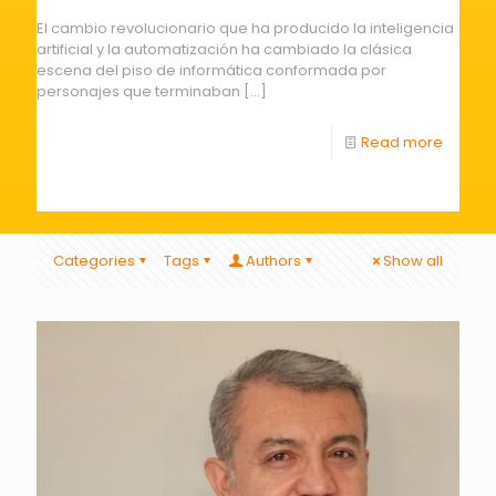
El cambio revolucionario que ha producido la inteligencia
artificial y la automatización ha cambiado la clásica
escena del piso de informática conformada por
personajes que terminaban
[…]
Read more
Categories
Tags
Authors
Show all