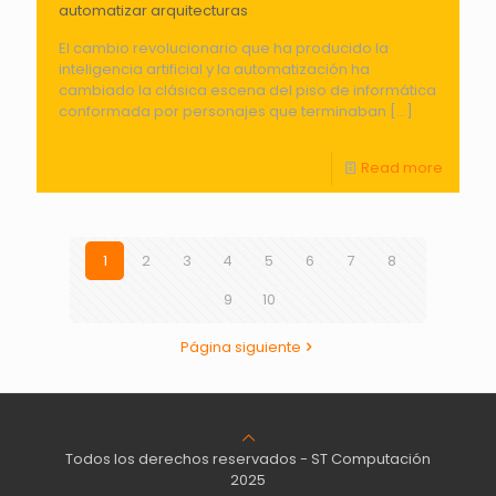
automatizar arquitecturas
El cambio revolucionario que ha producido la
inteligencia artificial y la automatización ha
cambiado la clásica escena del piso de informática
conformada por personajes que terminaban
[…]
Read more
1
2
3
4
5
6
7
8
9
10
Página siguiente
Todos los derechos reservados - ST Computación
2025