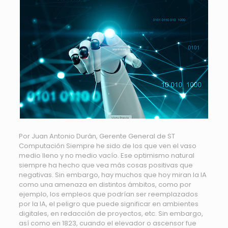
Por Juan Antonio Durán, Gerente General de ST
Computación Siempre he sido de los que ven el vaso
medio lleno y no medio vacío. Ese optimismo natural
siempre ha hecho que vea más cosas positivas que
negativas. Sin embargo, hay muchos que hoy miran la IA
como una amenaza en distintos ámbitos, como por
ejemplo, los empleos que podrían ser reemplazados
por la IA, el peligro que puede significar en ambientes
digitales, en redacción de proyectos, etc. Sin embargo,
así como en 1823, cuando el elevador o ascensor fue